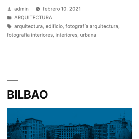
Publicado
admin
febrero 10, 2021
por
Publicado
ARQUITECTURA
en
Etiquetas:
arquitectura
,
edificio
,
fotografía arquitectura
,
fotografía interiores
,
interiores
,
urbana
BILBAO