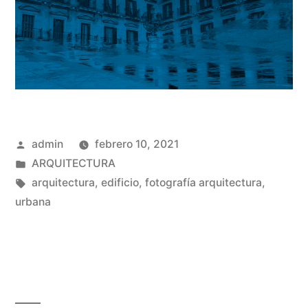
Publicado
admin
febrero 10, 2021
por
Publicado
ARQUITECTURA
en
Etiquetas:
arquitectura
,
edificio
,
fotografía arquitectura
,
urbana