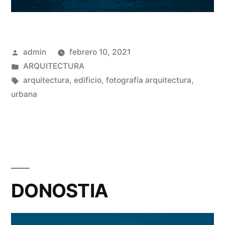
Publicado
admin
febrero 10, 2021
por
Publicado
ARQUITECTURA
en
Etiquetas:
arquitectura
,
edificio
,
fotografía arquitectura
,
urbana
DONOSTIA