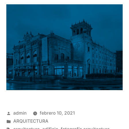
Publicado
admin
febrero 10, 2021
por
Publicado
ARQUITECTURA
en
Etiquetas: