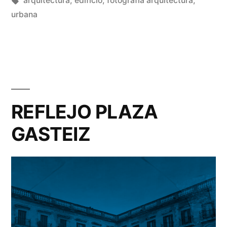
arquitectura
,
edificio
,
fotografía arquitectura
,
urbana
REFLEJO PLAZA
GASTEIZ