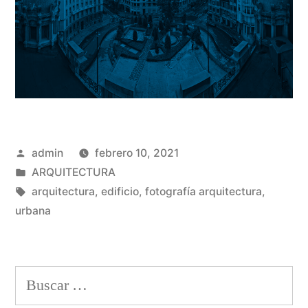
Publicado
admin
febrero 10, 2021
por
Publicado
ARQUITECTURA
en
Etiquetas:
arquitectura
,
edificio
,
fotografía arquitectura
,
urbana
Buscar: