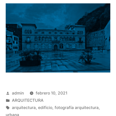
Publicado
admin
febrero 10, 2021
por
Publicado
ARQUITECTURA
en
Etiquetas:
arquitectura
,
edificio
,
fotografía arquitectura
,
urbana