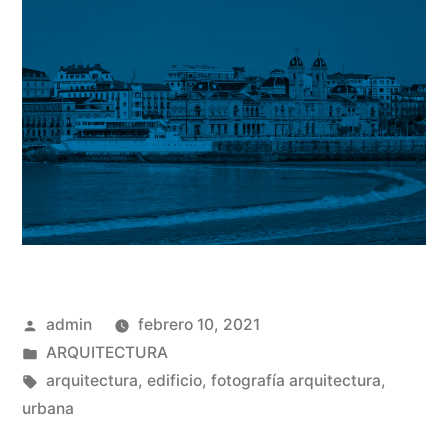
Publicado
admin
febrero 10, 2021
por
Publicado
ARQUITECTURA
en
Etiquetas:
arquitectura
,
edificio
,
fotografía arquitectura
,
urbana