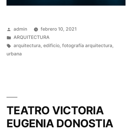
Publicado
admin
febrero 10, 2021
por
Publicado
ARQUITECTURA
en
Etiquetas:
arquitectura
,
edificio
,
fotografía arquitectura
,
urbana
TEATRO VICTORIA
EUGENIA DONOSTIA