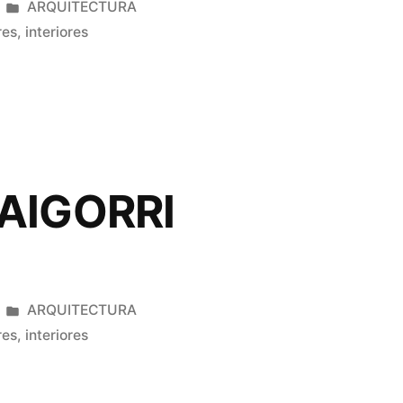
Publicado
ARQUITECTURA
en
res
,
interiores
AIGORRI
Publicado
ARQUITECTURA
en
res
,
interiores