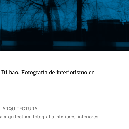
 Bilbao. Fotografía de interiorismo en
Publicado
ARQUITECTURA
en
ía arquitectura
,
fotografía interiores
,
interiores