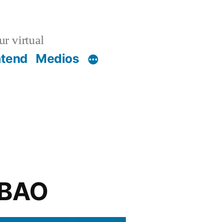
r virtual
ntend
Medios
LBAO