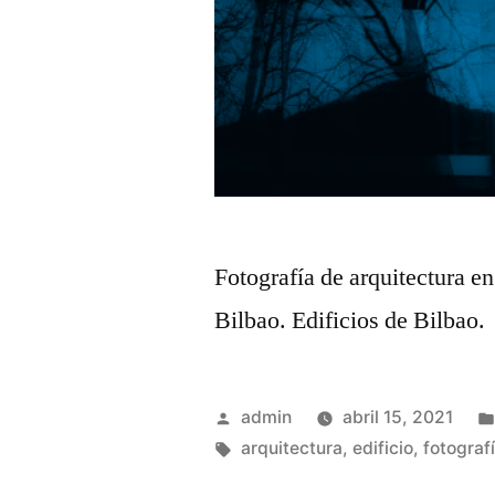
Fotografía de arquitectura en
Bilbao. Edificios de Bilbao.
Publicado
admin
abril 15, 2021
por
Etiquetas:
arquitectura
,
edificio
,
fotograf