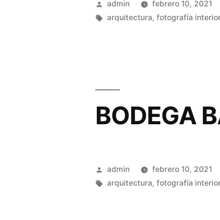
Publicado
admin
febrero 10, 2021
por
Etiquetas:
arquitectura
,
fotografía interio
BODEGA B
Publicado
admin
febrero 10, 2021
por
Etiquetas:
arquitectura
,
fotografía interio