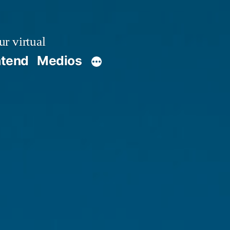
r virtual
ntend
Medios