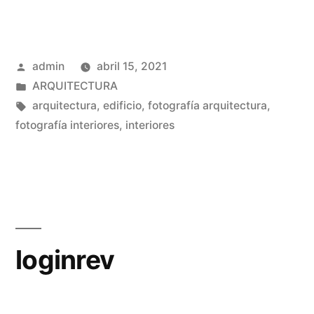
Publicado
admin
abril 15, 2021
por
Publicado
ARQUITECTURA
en
Etiquetas:
arquitectura
,
edificio
,
fotografía arquitectura
,
fotografía interiores
,
interiores
loginrev