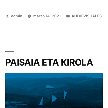
Publicado
Publicado
admin
marzo 14, 2021
AUDIOVISUALES
por
en
PAISAIA ETA KIROLA