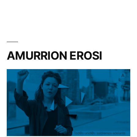
por
en
AMURRION EROSI