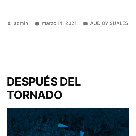
Publicado
Publicado
admin
marzo 14, 2021
AUDIOVISUALES
por
en
DESPUÉS DEL
TORNADO