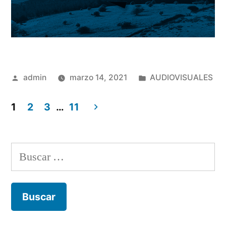
Publicado
Publicado
admin
marzo 14, 2021
AUDIOVISUALES
por
en
1
2
3
…
11
Navegación
de
Buscar:
entradas