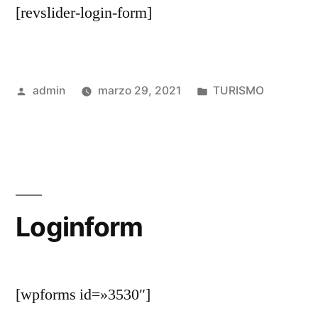
[revslider-login-form]
Publicado
Publicado
admin
marzo 29, 2021
TURISMO
por
en
Loginform
[wpforms id=»3530″]