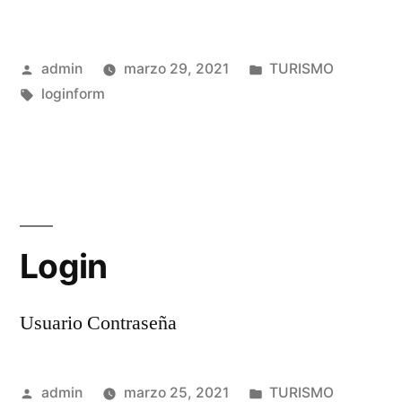
Publicado
Publicado
admin
marzo 29, 2021
TURISMO
por
Etiquetas:
en
loginform
Login
Usuario Contraseña
Publicado
Publicado
admin
marzo 25, 2021
TURISMO