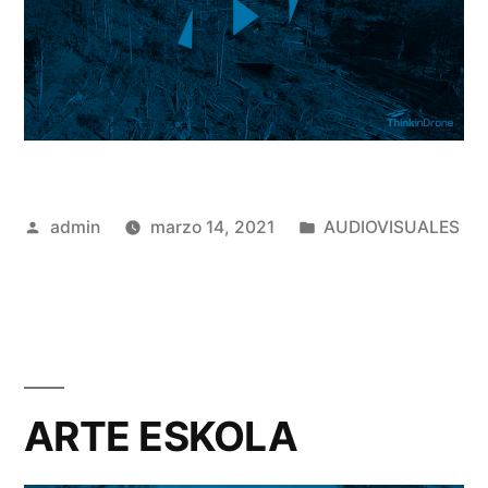
Publicado
Publicado
admin
marzo 14, 2021
AUDIOVISUALES
por
en
ARTE ESKOLA