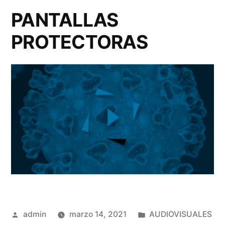
PANTALLAS
PROTECTORAS
Publicado
Publicado
admin
marzo 14, 2021
AUDIOVISUALES