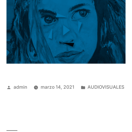
Publicado
Publicado
admin
marzo 14, 2021
AUDIOVISUALES
por
en