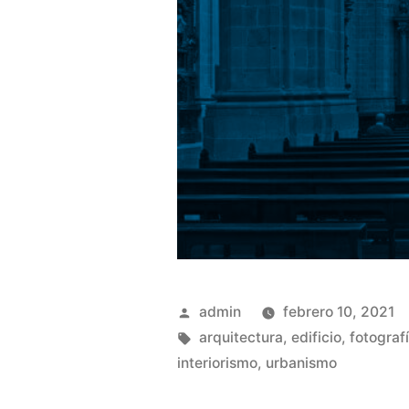
Publicado
admin
febrero 10, 2021
por
Etiquetas:
arquitectura
,
edificio
,
fotograf
interiorismo
,
urbanismo