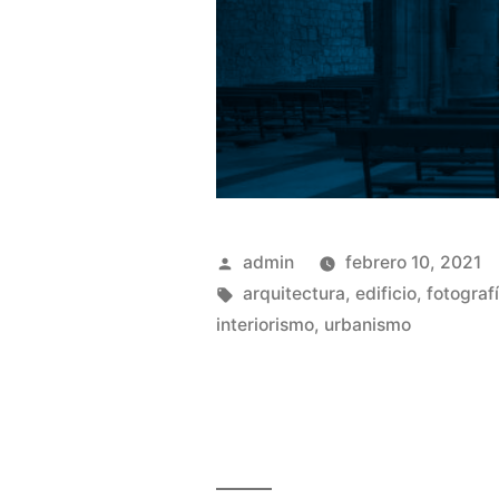
Publicado
admin
febrero 10, 2021
por
Etiquetas:
arquitectura
,
edificio
,
fotograf
interiorismo
,
urbanismo