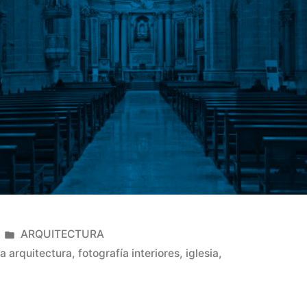
Publicado
ARQUITECTURA
en
ía arquitectura
,
fotografía interiores
,
iglesia
,