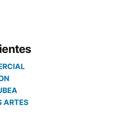
ientes
ERCIAL
ON
UBEA
S ARTES