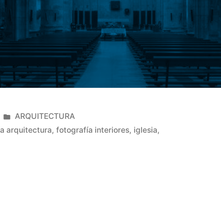
Publicado
ARQUITECTURA
en
ía arquitectura
,
fotografía interiores
,
iglesia
,