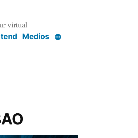
r virtual
ntend
Medios
BAO