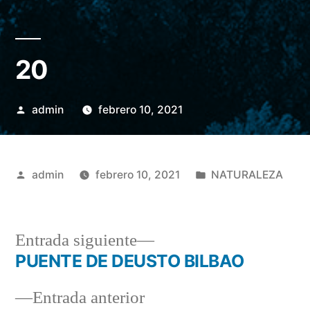
20
Publicado
admin
febrero 10, 2021
por
Publicado
Publicado
admin
febrero 10, 2021
NATURALEZA
por
en
Entrada
Entrada siguiente
siguiente:
PUENTE DE DEUSTO BILBAO
Navegación
Entrada
Entrada anterior
de