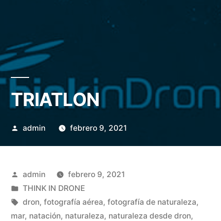
TRIATLON
Publicado
admin
febrero 9, 2021
por
Publicado
admin
febrero 9, 2021
por
Publicado
THINK IN DRONE
en
Etiquetas:
dron
,
fotografía aérea
,
fotografía de naturaleza
,
mar
,
natación
,
naturaleza
,
naturaleza desde dron
,