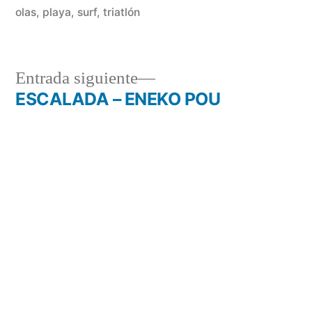
olas
,
playa
,
surf
,
triatlón
Entrada
Entrada siguiente
siguiente:
ESCALADA – ENEKO POU
Navegación
Entrada
Entrada anterior
de
anterior:
GETXO
entradas
Buscar: