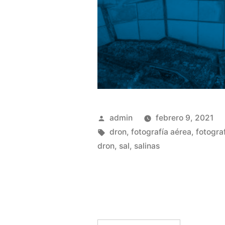
Publicado
admin
febrero 9, 2021
por
Etiquetas:
dron
,
fotografía aérea
,
fotogra
dron
,
sal
,
salinas