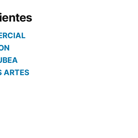
ientes
ERCIAL
ON
UBEA
S ARTES