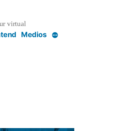
r virtual
ntend
Medios