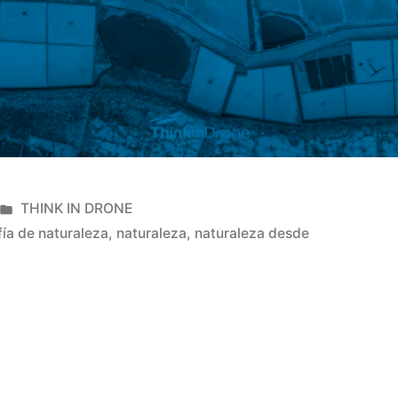
Publicado
THINK IN DRONE
en
fía de naturaleza
,
naturaleza
,
naturaleza desde