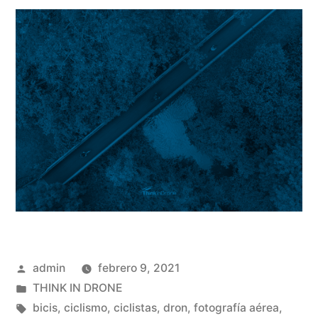
Publicado
admin
febrero 9, 2021
por
Publicado
THINK IN DRONE
en
Etiquetas:
bicis
,
ciclismo
,
ciclistas
,
dron
,
fotografía aérea
,