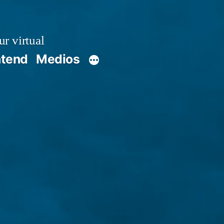
r virtual
ntend
Medios