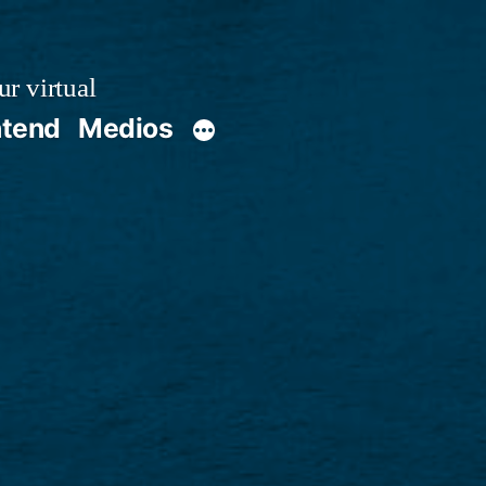
r virtual
ntend
Medios