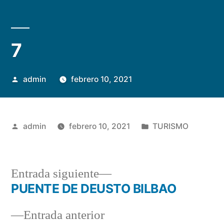
7
Publicado
admin
febrero 10, 2021
por
Publicado
Publicado
admin
febrero 10, 2021
TURISMO
por
en
Entrada
Entrada siguiente
siguiente:
PUENTE DE DEUSTO BILBAO
Navegación
Entrada
Entrada anterior
de